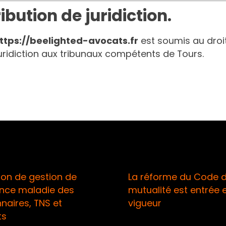
ibution de juridiction.
ttps://beelighted-avocats.fr
est soumis au droit
e juridiction aux tribunaux compétents de
Tours
.
e
La réforme du Code de la
E
s
mutualité est entrée en
vigueur