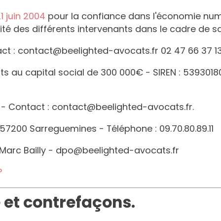
21 juin 2004
pour la confiance dans l'économie numéri
tité des différents intervenants dans le cadre de sa
ct :
contact@beelighted-avocats.fr
02 47 66 37 1
s au capital social de
300 000
€ - SIREN :
5393018
- Contact :
contact@beelighted-avocats.fr
.
 57200 Sarreguemines - Téléphone : 09.70.80.89.11
arc Bailly
-
dpo@beelighted-avocats.fr
P
e et contrefaçons.