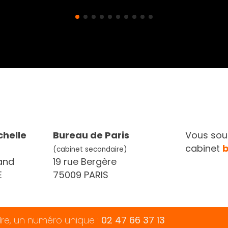
chelle
Bureau de Paris
Vous souh
cabinet
(cabinet secondaire)
and
19 rue Bergère
E
75009 PARIS
dre, un numéro unique :
02 47 66 37 13