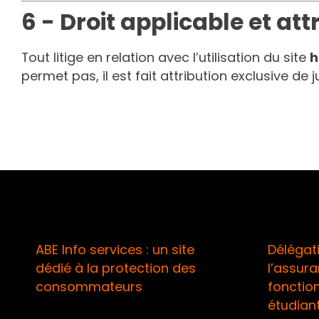
6 - Droit applicable et attr
Tout litige en relation avec l’utilisation du site
h
permet pas, il est fait attribution exclusive d
rvices : un site
Délégation de gestion d
 protection des
l’assurance maladie de
teurs
fonctionnaires, TNS et
étudiants