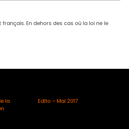
 français. En dehors des cas où la loi ne le
dito – Mai 2017
Banque postale
– contrôle inte
conseil (blâme 
d’euros)