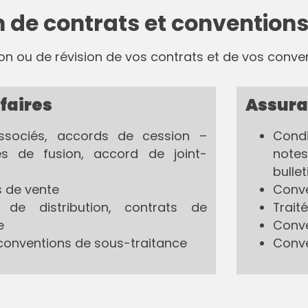
 de contrats et convention
on ou de révision de vos contrats et de vos conve
ffaires
Assura
ssociés, accords de cession –
Condi
ités de fusion, accord de joint-
notes
bulle
s de vente
Conve
s de distribution, contrats de
Trait
e
Conve
: conventions de sous-traitance
Conve