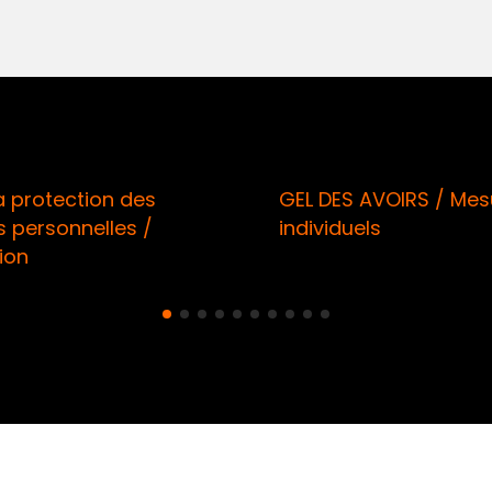
la protection des
GEL DES AVOIRS / Mes
 personnelles /
individuels
ion