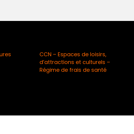
ures
CCN – Espaces de loisirs,
d’attractions et culturels –
Régime de frais de santé