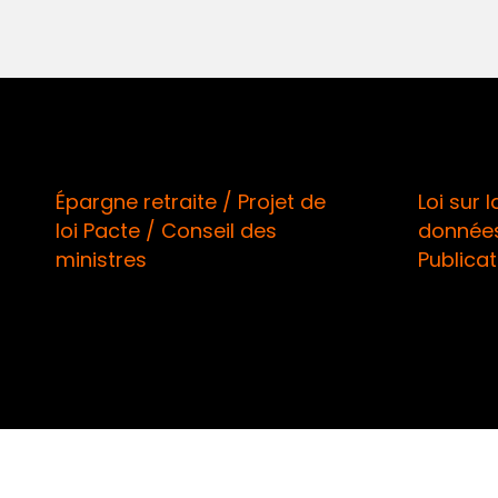
Épargne retraite / Projet de
Loi sur 
loi Pacte / Conseil des
données
ministres
Publicat