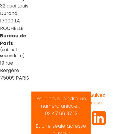
32 quai Louis
Durand
17000 LA
ROCHELLE
Bureau de
Paris
(cabinet
secondaire)
19 rue
Bergère
75009 PARIS
Suivez-
Pour nous joindre, un
nous
numéro unique :
02 47 66 37 13
Et une seule adresse
e-mail :