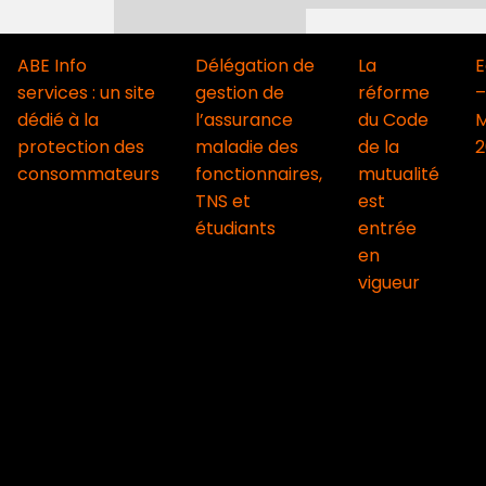
ABE Info
Délégation de
La
E
services : un site
gestion de
réforme
dédié à la
l’assurance
du Code
M
protection des
maladie des
de la
2
consommateurs
fonctionnaires,
mutualité
TNS et
est
étudiants
entrée
en
vigueur