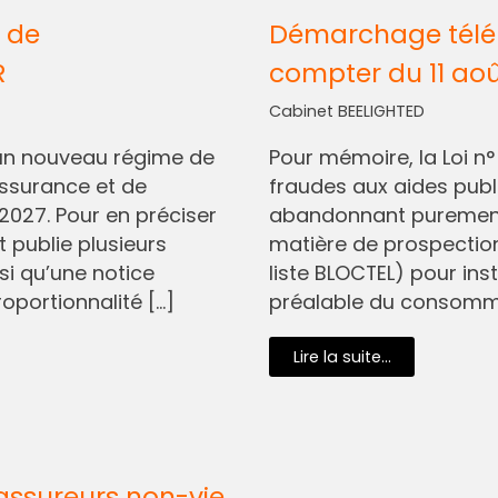
 de
Démarchage télép
R
compter du 11 ao
Cabinet BEELIGHTED
I, un nouveau régime de
Pour mémoire, la Loi n
assurance et de
fraudes aux aides pub
2027. Pour en préciser
abandonnant purement 
t publie plusieurs
matière de prospectio
si qu’une notice
liste BLOCTEL) pour in
oportionnalité […]
préalable du consommat
Lire la suite...
assureurs non-vie