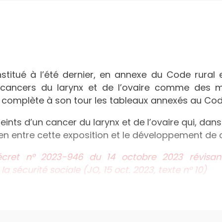
titué à l’été dernier, en annexe du Code rural e
s cancers du larynx et de l’ovaire comme des ma
 complète à son tour les tableaux annexés au Code
teints d’un cancer du larynx et de l’ovaire qui, da
ien entre cette exposition et le développement de c
cret n° 2023-946 du 14 octobre 2023 révisan
a sécurité sociale (JO, 15 oct. 2023, texte n° 10)