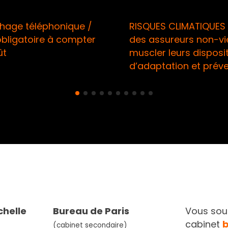
léphonique /
RISQUES CLIMATIQUES / Appe
oire à compter
des assureurs non-vie à
muscler leurs dispositifs
d’adaptation et prévention
chelle
Bureau de Paris
Vous souh
cabinet
(cabinet secondaire)