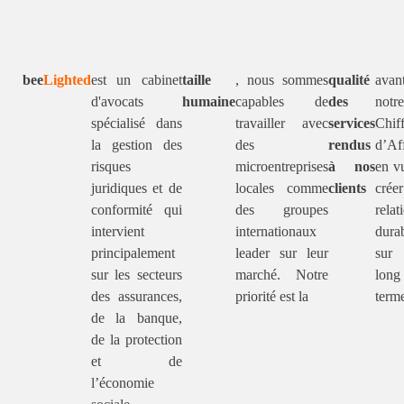
bee
Lighted
est un cabinet
taille
, nous sommes
qualité
avan
d'avocats
humaine
capables de
des
notre
spécialisé dans
travailler avec
services
Chiff
la gestion des
des
rendus
d’Aff
risques
microentreprises
à nos
en v
juridiques et de
locales comme
clients
crée
conformité qui
des groupes
relat
intervient
internationaux
dura
principalement
leader sur leur
sur
sur les secteurs
marché. Notre
long
des assurances,
priorité est la
term
de la banque,
de la protection
et de
l’économie