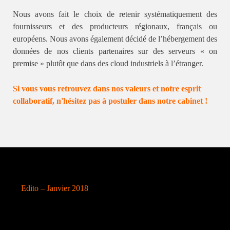
Nous avons fait le choix de retenir systématiquement des
fournisseurs et des producteurs régionaux, français ou
européens. Nous avons également décidé de l’hébergement des
données de nos clients partenaires sur des serveurs « on
premise » plutôt que dans des cloud industriels à l’étranger.
Si vous vous retrouvez dans nos valeurs et notre esprit
collaboratif, n'hésitez pas à postuler dans notre cabinet !
Edito – Janvier 2018
L