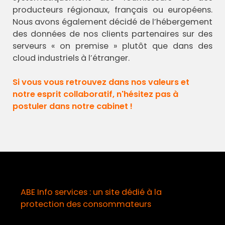
producteurs régionaux, français ou européens.
Nous avons également décidé de l’hébergement
des données de nos clients partenaires sur des
serveurs « on premise » plutôt que dans des
cloud industriels à l’étranger.
Si vous vous retrouvez dans nos valeurs et
notre esprit collaboratif, n'hésitez pas à
postuler dans notre cabinet !
Info services : un site dédié à la
Délégati
tection des consommateurs
maladie 