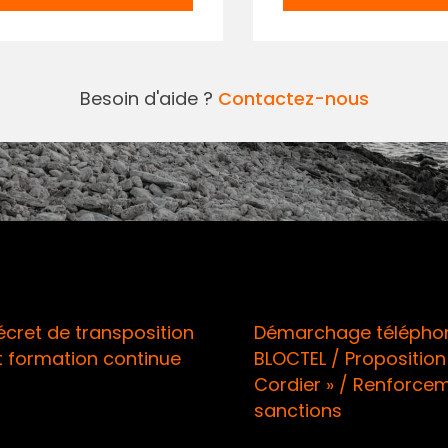
Besoin d'aide ?
Contactez-nous
ion
Démarchage téléphonique /
Bull
ue
BLOCTEL / Proposition de Loi «
Cordier » / Renforcement des
sanctions