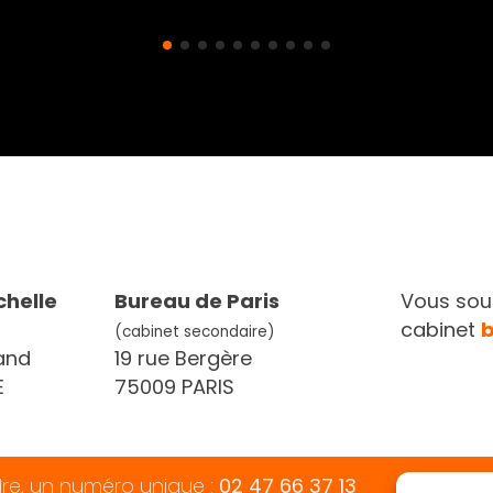
chelle
Bureau de Paris
Vous souh
cabinet
(cabinet secondaire)
and
19 rue Bergère
E
75009 PARIS
dre, un numéro unique :
02 47 66 37 13