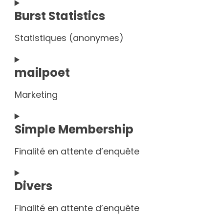
Consent
Burst Statistics
to
service
Statistiques (anonymes)
google-
analytics
Consent
mailpoet
to
service
Marketing
burst-
statistics
Consent
Simple Membership
to
service
Finalité en attente d’enquête
mailpoet
Consent
Divers
to
service
Finalité en attente d’enquête
simple-