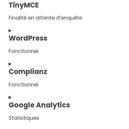
TinyMCE
to
service
Finalité en attente d’enquête
oxygen-
builder
Consent
WordPress
to
service
Fonctionnel
tinymce
Consent
Complianz
to
service
Fonctionnel
wordpress
Consent
Google Analytics
to
service
Statistiques
complianz