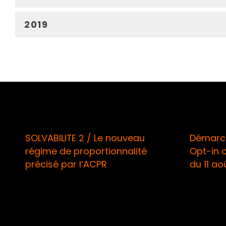
2019
SOLVABILITE 2 / Le nouveau
Démarch
régime de proportionnalité
Opt-in 
précisé par l’ACPR
du 11 ao