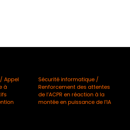
/ Appel
Sécurité informatique /
e à
Renforcement des attentes
ifs
de l’ACPR en réaction à la
ention
montée en puissance de l’IA