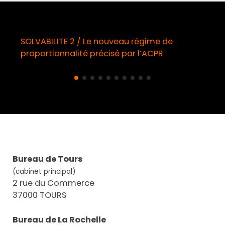
 régime de
Démarchage téléphonique / Op
r l’ACPR
obligatoire à compter du 11 ao
Bureau de Tours
(cabinet principal)
2 rue du Commerce
37000 TOURS
Bureau de La Rochelle