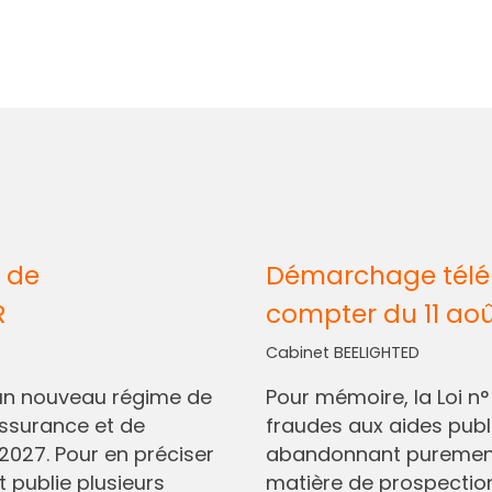
 de
Démarchage télép
R
compter du 11 ao
Cabinet BEELIGHTED
I, un nouveau régime de
Pour mémoire, la Loi n
assurance et de
fraudes aux aides pub
2027. Pour en préciser
abandonnant purement 
t publie plusieurs
matière de prospectio