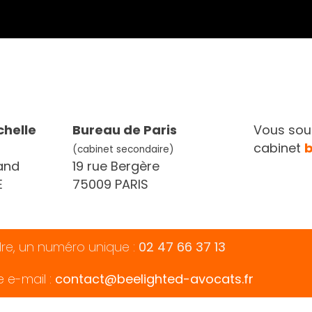
chelle
Bureau de Paris
Vous souh
cabinet
(cabinet secondaire)
and
19 rue Bergère
E
75009 PARIS
dre, un numéro unique :
02 47 66 37 13
e e-mail :
contact@beelighted-avocats.fr