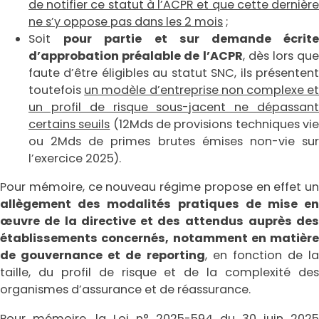
de notifier ce statut à l’ACPR et que cette dernière
ne s’y oppose pas dans les 2 mois
;
Soit
pour partie et sur demande écrit
d’approbation préalable de l’ACPR
, dès lors que
faute d’être éligibles au statut SNC, ils présentent
toutefois
un modèle d’entreprise non complexe e
un profil de risque sous-jacent ne dépassant
certains seuils
(12Mds de provisions techniques vi
ou 2Mds de primes brutes émises non-vie sur
l’exercice 2025).
Pour mémoire, ce nouveau régime propose en effet un
allègement des modalités pratiques de mise en
œuvre de la directive et des attendus
auprès des
établissements concernés, notamment en matière
de gouvernance et de reporting
, en fonction de la
taille, du profil de risque et de la complexité des
organismes d’assurance et de réassurance.
Pour mémoire, la Loi n° 2025-594 du 30 juin 2025