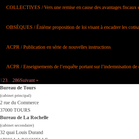
COLLECTIVES / Vers une remise en cause des avantages fiscaux et
OBSÈQUES / Énième proposition de loi visant à encadrer les cotisat
ACPR / Publication en série de nouvelles instructions
ACPR / Enseignements de l’enquête portant sur l’indemnisation de 
1
2
3
…
286
Suivant »
Bureau de Tours
(cabinet principal)
2 rue du Commerce
37000 TOURS
Bureau de La Rochelle
(cabinet secondaire)
32 quai Louis Durand