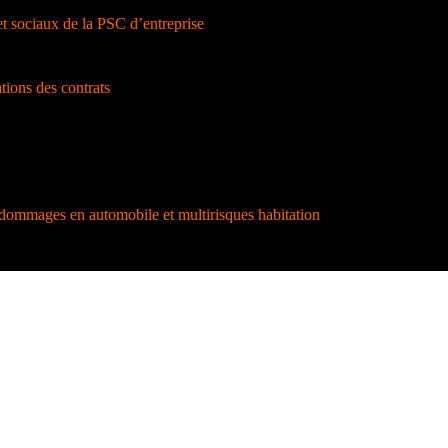
 sociaux de la PSC d’entreprise
ions des contrats
dommages en automobile et multirisques habitation