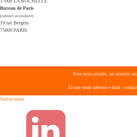
17000 LA ROCHELLE
Bureau de Paris
(cabinet secondaire)
19 rue Bergère
75009 PARIS
Pour nous joindre, un numéro un
Et une seule adresse e-mail :
contac
Suivez-nous