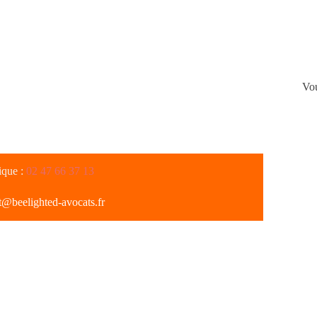
Vou
ique :
02 47 66 37 13
t@beelighted-avocats.fr