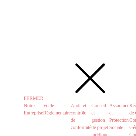
FERMER
Notre
Veille
Audit et
Conseil
Assurance
Réd
Entreprise
Réglementaire
contrôle
et
et
de 
de
gestion
Protection
Con
conformité
de projet
Sociale
Gén
juridique
Con