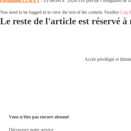
Formation LCB-FT
:
Le décret n° 2026-310 précise l’obligation de f
You need to be logged in to view the rest of the content. Veuillez
Log I
Le reste de l'article est réservé 
Accès privilégié et illimi
Vous n'êtes pas encore abonné
Découvrez notre service