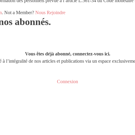
ormation des personnels prévue à l’article L.561-34 du Code monétaire e
n
. Not a Member?
Nous Rejoindre
à nos abonnés.
Vous êtes déjà abonné, connectez-vous ici.
té à l’intégralité de nos articles et publications via un espace exclusive
Connexion