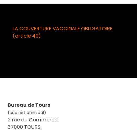
LA COUVERTURE VACCINALE OBLIGATOIRE
(article 49)
(
Bureau de Tours
(cabinet principal)
2 rue du Commerce
37000 TOURS