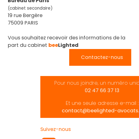
Bureau de Paris
(cabinet secondaire)
19 rue Bergère
75009 PARIS
Vous souhaitez recevoir des informations de la
part du cabinet
bee
Lighted
Contactez-nous
Pour nous joindre, un numéro uni
02 47 66 37 13
Et une seule adresse e-mail :
contact@beelighted-avocats.
Suivez-nous