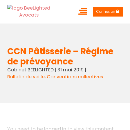
Connexion
CCN Pâtisserie – Régime
de prévoyance
Cabinet BEELIGHTED
|
31 mai 2019
|
Bulletin de veille
,
Conventions collectives
You need to be logged in to view this content.