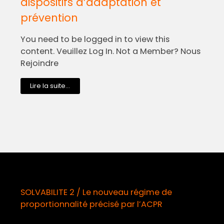
dispositifs d’adaptation et
prévention
You need to be logged in to view this
content. Veuillez Log In. Not a Member? Nous
Rejoindre
Lire la suite...
SOLVABILITE 2 / Le nouveau régime de
proportionnalité précisé par l’ACPR
o