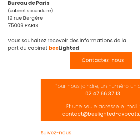
Bureau de Paris
(cabinet secondaire)
19 rue Bergère
75009 PARIS
Vous souhaitez recevoir des informations de la
part du cabinet
bee
Lighted
Contactez-nous
Pour nous joindre, un numéro uni
02 47 66 37 13
Et une seule adresse e-mail :
contact@beelighted-avocats.
Suivez-nous