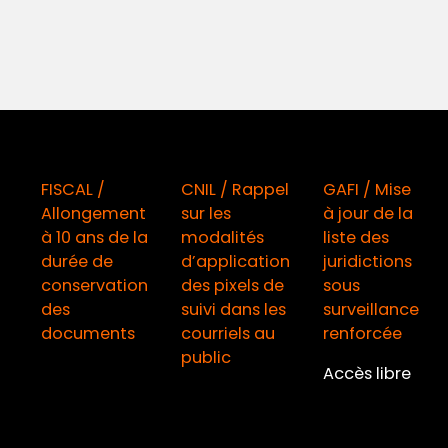
FISCAL /
CNIL / Rappel
GAFI / Mise
Allongement
sur les
à jour de la
à 10 ans de la
modalités
liste des
durée de
d’application
juridictions
conservation
des pixels de
sous
des
suivi dans les
surveillance
documents
courriels au
renforcée
public
Accès libre