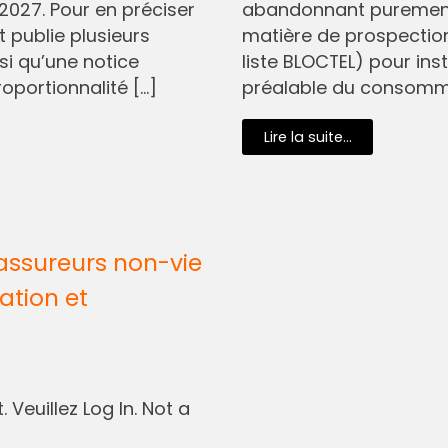
2027. Pour en préciser
abandonnant purement 
t publie plusieurs
matière de prospectio
si qu’une notice
liste BLOCTEL) pour in
oportionnalité […]
préalable du consommat
Lire la suite...
assureurs non-vie
ation et
 Veuillez Log In. Not a