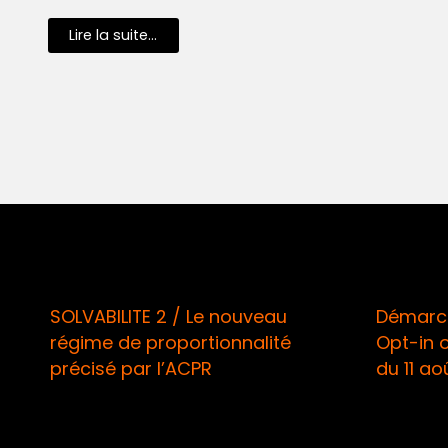
Lire la suite...
SOLVABILITE 2 / Le nouveau
Démarchage 
régime de proportionnalité
Opt-in oblig
précisé par l’ACPR
du 11 août