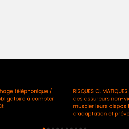
téléphonique /
RISQUES CLIMATIQUES / Ap
atoire à compter
des assureurs non-vie à
muscler leurs dispositifs
d’adaptation et préventio