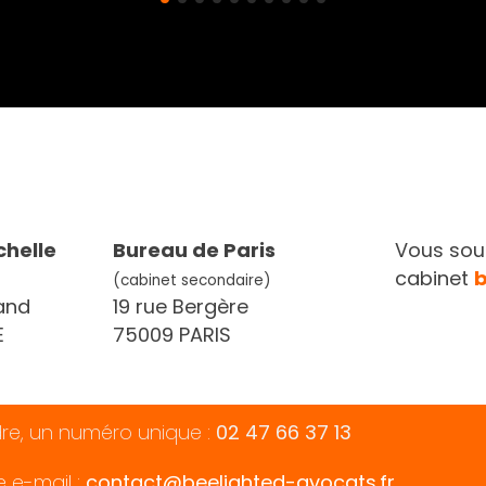
chelle
Bureau de Paris
Vous souh
cabinet
(cabinet secondaire)
and
19 rue Bergère
E
75009 PARIS
dre, un numéro unique :
02 47 66 37 13
e e-mail :
contact@beelighted-avocats.fr