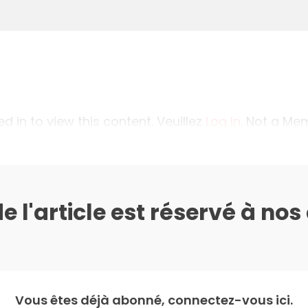
 in to view this content. Veuillez
Log In
. Not a M
de l'article est réservé à no
Vous êtes déjà abonné, connectez-vous ici.