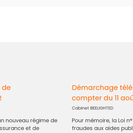
 de
Démarchage télép
R
compter du 11 ao
Cabinet BEELIGHTED
I, un nouveau régime de
Pour mémoire, la Loi n
assurance et de
fraudes aux aides pub