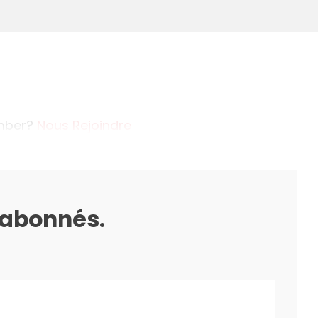
ember?
Nous Rejoindre
s abonnés.