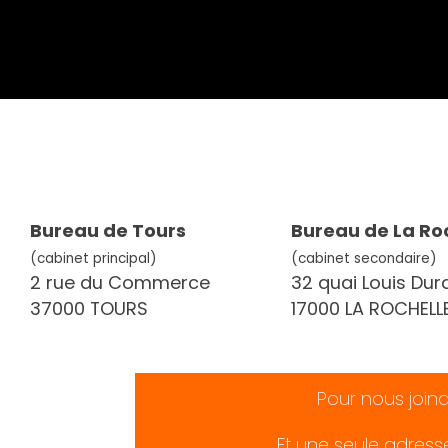
Bureau de Tours
Bureau de La Ro
(cabinet principal)
(cabinet secondaire)
2 rue du Commerce
32 quai Louis Dur
37000 TOURS
17000 LA ROCHELL
Pour nous join
Et une seule adress