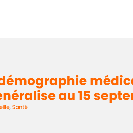
 démographie médical
néralise au 15 sept
eille
,
Santé