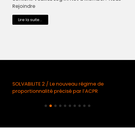
Rejoindre
Lire la suite...
 régime de
Démarchage téléphonique / Op
r l’ACPR
obligatoire à compter du 11 ao