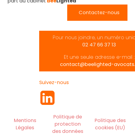
part du cabinet
bee
Lighted
Contactez-nous
Pour nous joindre, un numéro uni
02 47 66 37 13
Et une seule adresse e-mail :
contact@beelighted-avocats.
Suivez-nous
Politique de
Mentions
Politique des
protection
Légales
cookies (EU)
des données