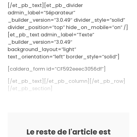
[/et_pb_text][et_pb_divider
admin_label=”Séparateur”
_builder_version=”3.0.49″ divider_style=”solid”
divider_position=”top” hide_on_mobile=”on” /]
[et_pb_text admin_label=”Texte”
_builder_version=”3.0.49″
background_layout=”light”
text_orientation=”left” border_style=”solid”]
[caldera_form id=”CF592eeec3056df”]
[/et_pb_text][/et_pb_column][/et_pb_row]
[/et_pb_section]
Le reste de l'article est