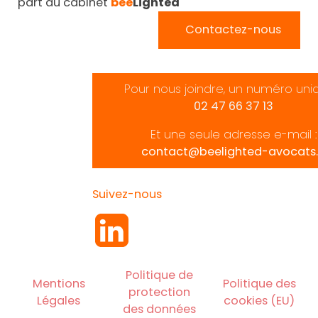
part du cabinet
bee
Lighted
Contactez-nous
Pour nous joindre, un numéro uni
02 47 66 37 13
Et une seule adresse e-mail :
contact@beelighted-avocats.
Suivez-nous
Politique de
Mentions
Politique des
protection
Légales
cookies (EU)
des données