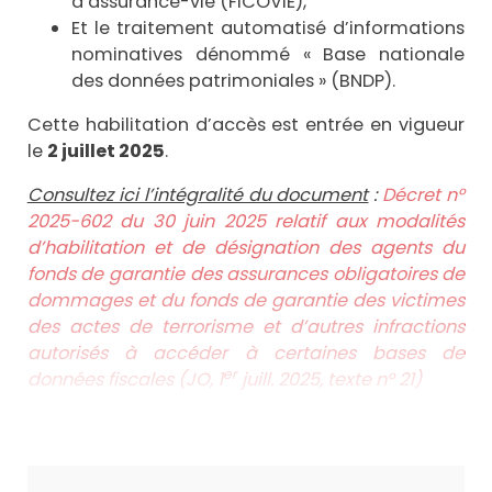
d’assurance-vie (FICOVIE),
Et le traitement automatisé d’informations
nominatives dénommé « Base nationale
des données patrimoniales » (BNDP).
Cette habilitation d’accès est entrée en vigueur
le
2 juillet 2025
.
Consultez ici l’intégralité du document
:
Décret n°
2025-602 du 30 juin 2025 relatif aux modalités
d’habilitation et de désignation des agents du
fonds de garantie des assurances obligatoires de
dommages et du fonds de garantie des victimes
des actes de terrorisme et d’autres infractions
autorisés à accéder à certaines bases de
er
données fiscales (JO, 1
juill. 2025, texte n° 21)