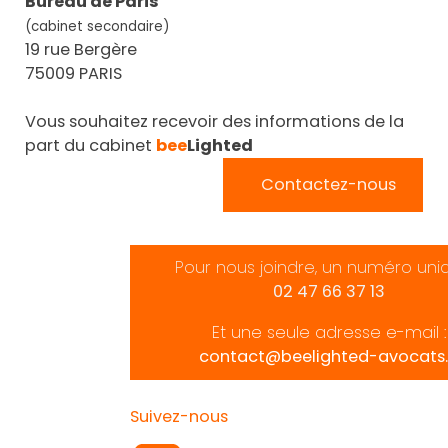
Bureau de Paris
(cabinet secondaire)
19 rue Bergère
75009 PARIS
Vous souhaitez recevoir des informations de la
part du cabinet
bee
Lighted
Contactez-nous
Pour nous joindre, un numéro uni
02 47 66 37 13
Et une seule adresse e-mail :
contact@beelighted-avocats.
Suivez-nous