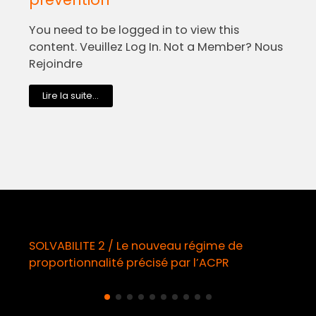
You need to be logged in to view this
content. Veuillez Log In. Not a Member? Nous
Rejoindre
Lire la suite...
SOLVABILITE 2 / Le nouveau régime de
Dém
proportionnalité précisé par l’ACPR
obl