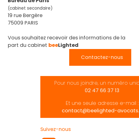
Bureau de Paris
(cabinet secondaire)
19 rue Bergère
75009 PARIS
Vous souhaitez recevoir des informations de la
part du cabinet
bee
Lighted
Contactez-nous
Pour nous joindre, un numéro uni
02 47 66 37 13
Et une seule adresse e-mail :
contact@beelighted-avocats.
Suivez-nous