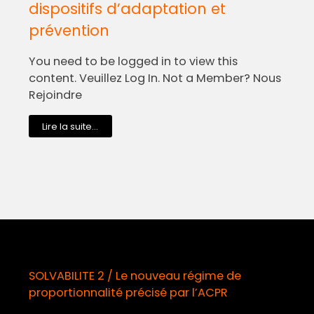
dispositifs d’adaptation et
prévention
You need to be logged in to view this
content. Veuillez Log In. Not a Member? Nous
Rejoindre
Lire la suite...
OLVABILITE 2 / Le nouveau régime de
Déma
roportionnalité précisé par l’ACPR
oblig