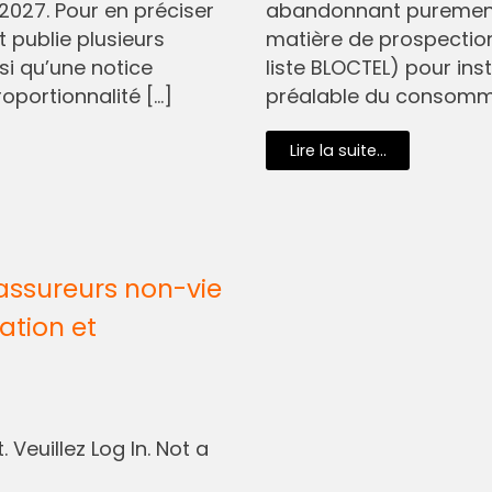
2027. Pour en préciser
abandonnant purement 
t publie plusieurs
matière de prospectio
si qu’une notice
liste BLOCTEL) pour in
oportionnalité […]
préalable du consommat
Lire la suite...
assureurs non-vie
ation et
 Veuillez Log In. Not a