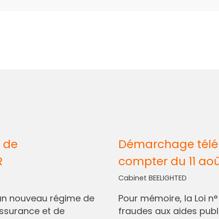
 de
Démarchage télép
R
compter du 11 ao
Cabinet BEELIGHTED
I, un nouveau régime de
Pour mémoire, la Loi n
assurance et de
fraudes aux aides pub