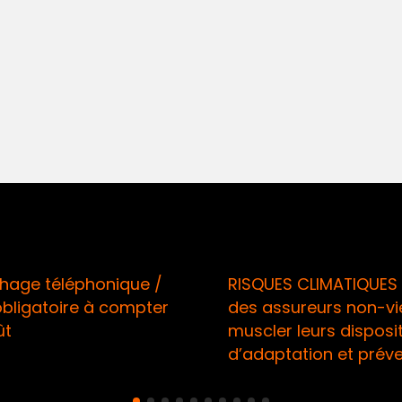
age téléphonique /
RISQUES CLIMATIQUES 
bligatoire à compter
des assureurs non-vi
ût
muscler leurs disposit
d’adaptation et préve