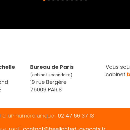
chelle
Bureau de Paris
Vous souh
cabinet
(cabinet secondaire)
and
19 rue Bergère
E
75009 PARIS
dre, un numéro unique :
02 47 66 37 13
e e-mail :
contact@beelighted-avocats.fr