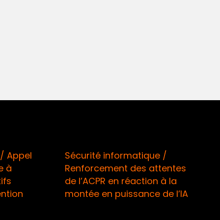
/ Appel
Sécurité informatique /
e à
Renforcement des attentes
ifs
de l’ACPR en réaction à la
ntion
montée en puissance de l’IA