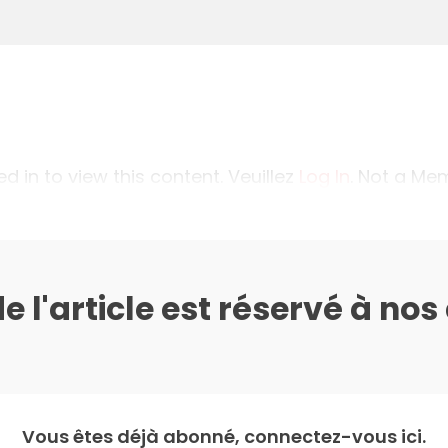
 in to view this content. Veuillez
Log In
. Not a M
de l'article est réservé à no
Vous êtes déjà abonné, connectez-vous ici.