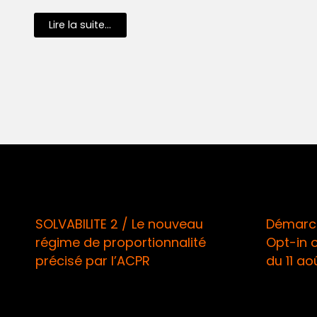
Lire la suite...
SOLVABILITE 2 / Le nouveau
Démarch
régime de proportionnalité
Opt-in o
précisé par l’ACPR
du 11 ao