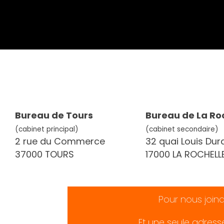
Bureau de Tours
Bureau de La Ro
(cabinet principal)
(cabinet secondaire)
2 rue du Commerce
32 quai Louis Dur
37000 TOURS
17000 LA ROCHELL
Pour nous join
Et une seule adress