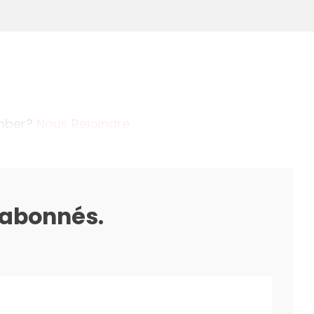
ember?
Nous Rejoindre
s abonnés.