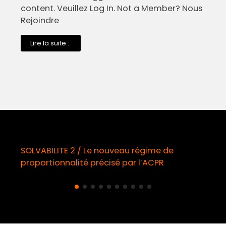
content. Veuillez Log In. Not a Member? Nous
Rejoindre
Lire la suite...
eau régime de
Démarchage téléphonique /
 par l’ACPR
obligatoire à compter du 11 