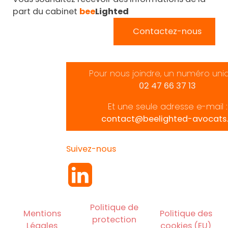
part du cabinet
bee
Lighted
Contactez-nous
Pour nous joindre, un numéro uni
02 47 66 37 13
Et une seule adresse e-mail :
contact@beelighted-avocats.
Suivez-nous
Politique de
Mentions
Politique des
protection
Légales
cookies (EU)