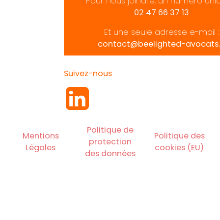
Pour nous joindre, un numéro uni
02 47 66 37 13
Et une seule adresse e-mail :
contact@beelighted-avocats.
Suivez-nous
Politique de
Mentions
Politique des
protection
Légales
cookies (EU)
des données