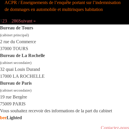
ACPR / Enseignements de l’enquête portant sur l’indemnisation
de dommages en automobile et multirisques habitation
1
2
3
…
286
Suivant »
Bureau de Tours
(cabinet principal)
2 rue du Commerce
37000 TOURS
Bureau de La Rochelle
(cabinet secondaire)
32 quai Louis Durand
17000 LA ROCHELLE
Bureau de Paris
(cabinet secondaire)
19 rue Bergère
75009 PARIS
Vous souhaitez recevoir des informations de la part du cabinet
bee
Lighted
Contactez-nous