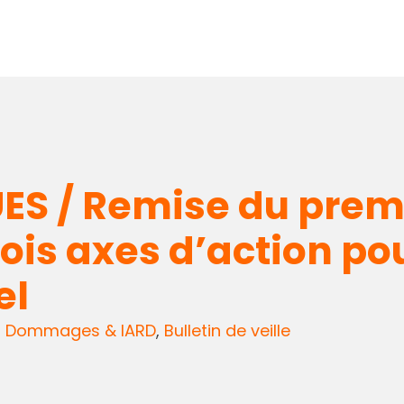
S / Remise du premi
ois axes d’action po
el
s Dommages & IARD
,
Bulletin de veille