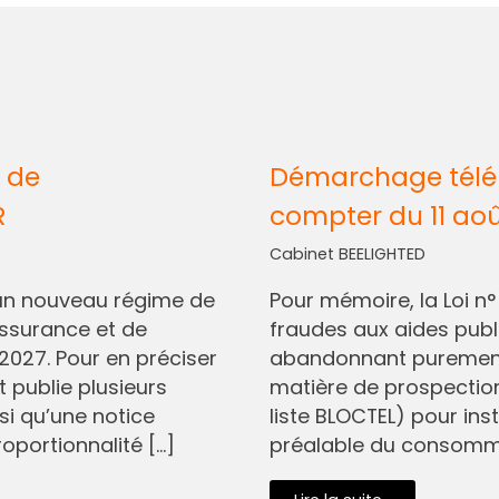
 de
Démarchage télép
R
compter du 11 ao
Cabinet BEELIGHTED
I, un nouveau régime de
Pour mémoire, la Loi n
assurance et de
fraudes aux aides pub
2027. Pour en préciser
abandonnant purement 
t publie plusieurs
matière de prospectio
si qu’une notice
liste BLOCTEL) pour in
oportionnalité […]
préalable du consommat