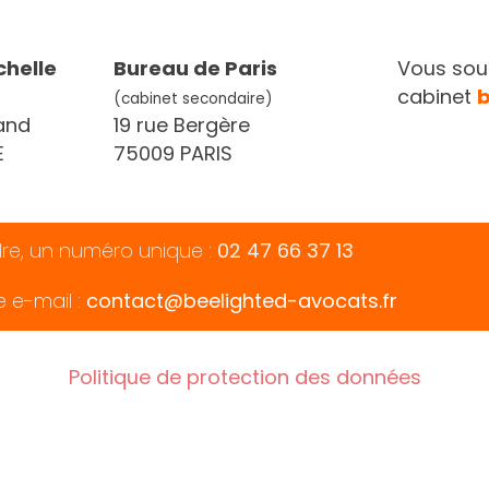
chelle
Bureau de Paris
Vous souh
cabinet
(cabinet secondaire)
and
19 rue Bergère
E
75009 PARIS
dre, un numéro unique :
02 47 66 37 13
e e-mail :
contact@beelighted-avocats.fr
Politique de protection des données