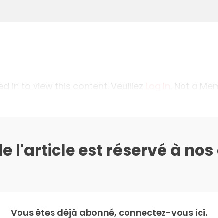
 in to view this content. Veuillez
Log In
. Not a M
de l'article est réservé à no
Vous êtes déjà abonné, connectez-vous ici.