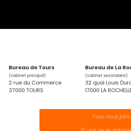
Bureau de Tours
Bureau de La Ro
(cabinet principal)
(cabinet secondaire)
2 rue du Commerce
32 quai Louis Dur
37000 TOURS
17000 LA ROCHELL
Pour nous join
Et une seule adress