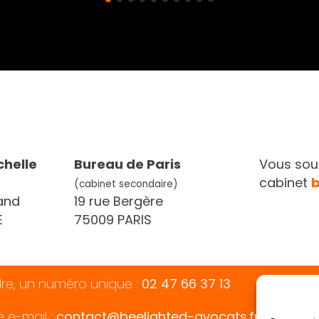
chelle
Bureau de Paris
Vous souh
cabinet
(cabinet secondaire)
and
19 rue Bergère
E
75009 PARIS
dre, un numéro unique :
02 47 66 37 13
e e-mail :
contact@beelighted-avocats.fr