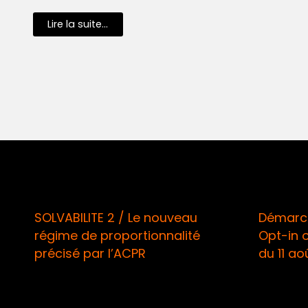
Lire la suite...
SOLVABILITE 2 / Le nouveau
Démarchage
régime de proportionnalité
Opt-in obli
précisé par l’ACPR
du 11 août