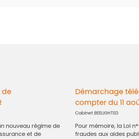
 de
Démarchage télép
R
compter du 11 ao
Cabinet BEELIGHTED
I, un nouveau régime de
Pour mémoire, la Loi n
assurance et de
fraudes aux aides pub