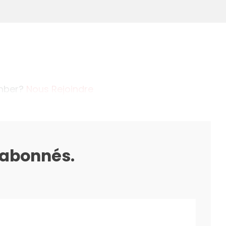
ember?
Nous Rejoindre
s abonnés.