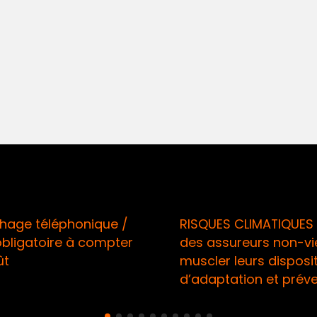
 téléphonique /
RISQUES CLIMATIQUES / A
gatoire à compter
des assureurs non-vie à
muscler leurs dispositifs
d’adaptation et préventi