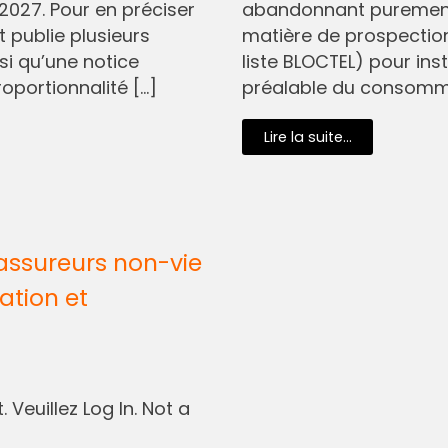
2027. Pour en préciser
abandonnant purement 
t publie plusieurs
matière de prospectio
si qu’une notice
liste BLOCTEL) pour in
oportionnalité […]
préalable du consommat
Lire la suite...
assureurs non-vie
ation et
 Veuillez Log In. Not a