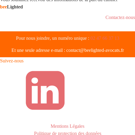
bee
Lighted
Contactez-nous
Pour nous joindre, un numéro unique :
02 47 66 37 13
Et une seule adresse e-mail :
contact@beelighted-avocats.fr
Suivez-nous
Mentions Légales
Politique de protection des données