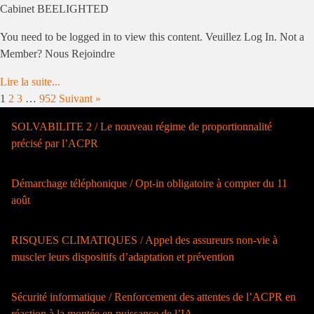
Cabinet BEELIGHTED
You need to be logged in to view this content. Veuillez Log In. Not a
Member? Nous Rejoindre
Lire la suite...
1
2
3
…
952
Suivant »
SOLVABILITE 2 / Le nouveau régime de proportionnalité
précisé par l’ACPR
Démarchage téléphonique / Opt-in obligatoire à compter du 11
août
RISQUES CLIMATIQUES / Appel des assureurs non-vie à
muscler leurs dispositifs d’adaptation et prévention
Sécurité informatique / Renforcement des attentes de l’ACPR en
réaction à la montée en puissance de l’IA