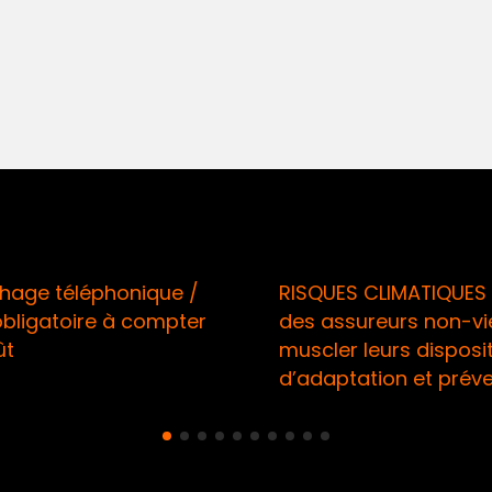
ge téléphonique /
RISQUES CLIMATIQUES /
ligatoire à compter
des assureurs non-vie 
muscler leurs dispositif
d’adaptation et préven