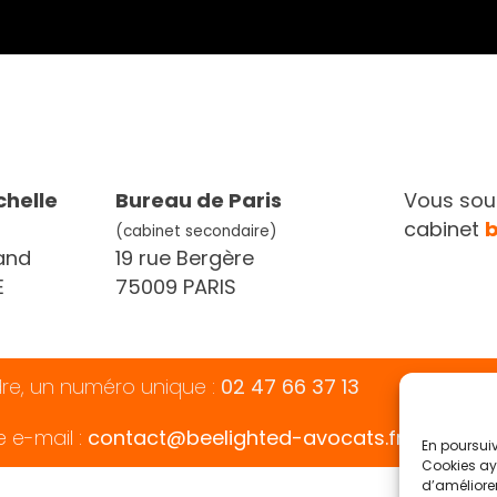
chelle
Bureau de Paris
Vous souh
cabinet
(cabinet secondaire)
and
19 rue Bergère
E
75009 PARIS
dre, un numéro unique :
02 47 66 37 13
e e-mail :
contact@beelighted-avocats.fr
En poursuiv
Cookies aya
d’améliorer