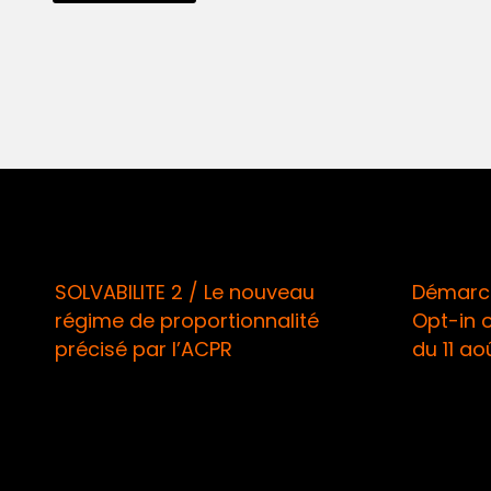
SOLVABILITE 2 / Le nouveau
Démarcha
régime de proportionnalité
Opt-in ob
précisé par l’ACPR
du 11 août