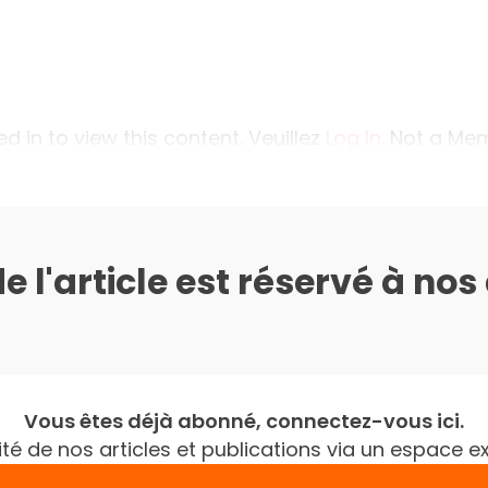
 in to view this content. Veuillez
Log In
. Not a M
de l'article est réservé à no
Vous êtes déjà abonné, connectez-vous ici.
gralité de nos articles et publications via un espac