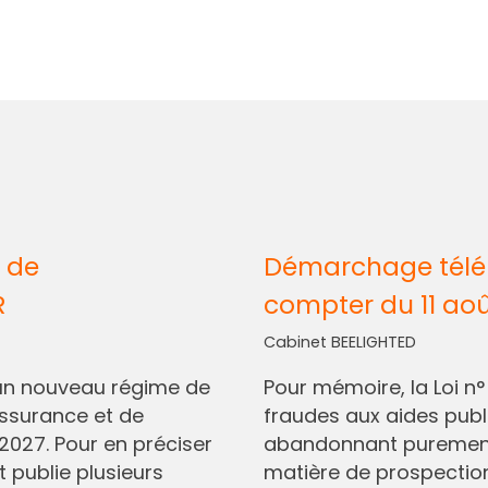
 de
Démarchage télép
R
compter du 11 ao
Cabinet BEELIGHTED
I, un nouveau régime de
Pour mémoire, la Loi n
assurance et de
fraudes aux aides pub
2027. Pour en préciser
abandonnant purement 
t publie plusieurs
matière de prospectio