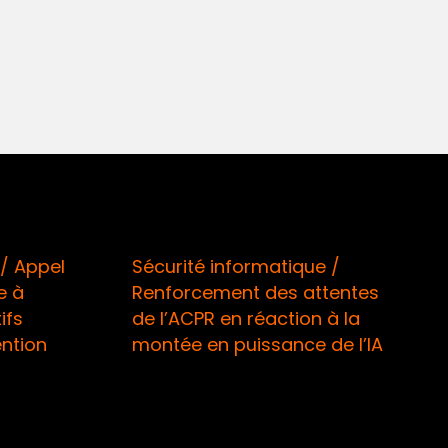
 Appel
Sécurité informatique /
à
Renforcement des attentes
s
de l’ACPR en réaction à la
tion
montée en puissance de l’IA