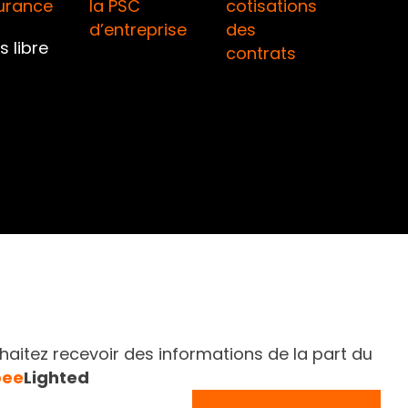
surance
la PSC
cotisations
d’entreprise
des
 libre
contrats
aitez recevoir des informations de la part du
bee
Lighted