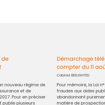
 de
Démarchage télép
R
compter du 11 ao
Cabinet BEELIGHTED
I, un nouveau régime de
Pour mémoire, la Loi n
assurance et de
fraudes aux aides pub
2027. Pour en préciser
abandonnant purement 
t publie plusieurs
matière de prospectio