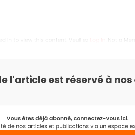
 in to view this content. Veuillez
Log In
. Not a M
de l'article est réservé à no
Vous êtes déjà abonné, connectez-vous ici.
gralité de nos articles et publications via un espac