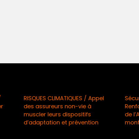
 CLIMATIQUES / Appel
Sécurité informatique
ureurs non-vie à
Renforcement des at
leurs dispositifs
de l’ACPR en réaction 
ation et prévention
montée en puissance 