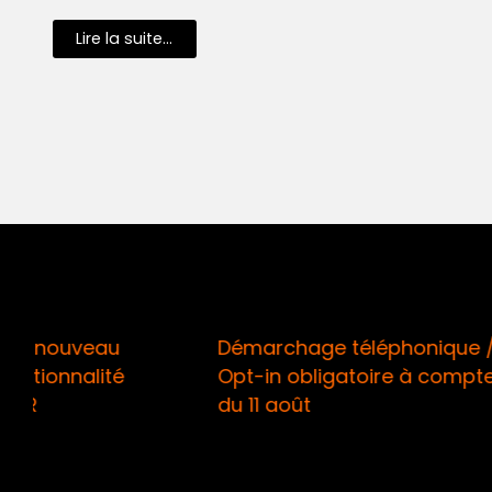
Lire la suite...
Démarchage téléphonique /
RISQUES
Opt-in obligatoire à compter
des ass
du 11 août
muscler 
d’adapt