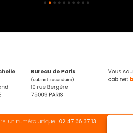
chelle
Bureau de Paris
Vous souh
cabinet
(cabinet secondaire)
and
19 rue Bergère
E
75009 PARIS
dre, un numéro unique :
02 47 66 37 13