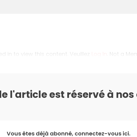
 in to view this content. Veuillez
Log In
. Not a M
de l'article est réservé à no
Vous êtes déjà abonné, connectez-vous ici.