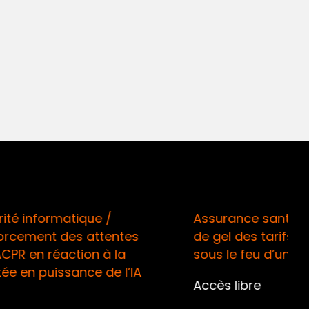
 /
Assurance santé / La mesure
tentes
de gel des tarifs 2026 enfin
à la
sous le feu d’une QPC !
de l’IA
Accès libre