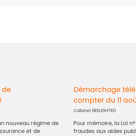
 de
Démarchage télép
R
compter du 11 ao
Cabinet BEELIGHTED
I, un nouveau régime de
Pour mémoire, la Loi n
assurance et de
fraudes aux aides pub