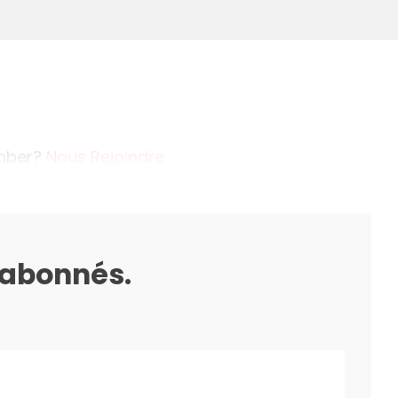
ember?
Nous Rejoindre
s abonnés.