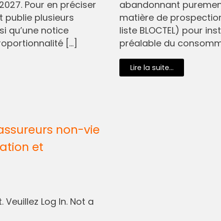
2027. Pour en préciser
abandonnant purement 
t publie plusieurs
matière de prospectio
si qu’une notice
liste BLOCTEL) pour in
oportionnalité […]
préalable du consommat
Lire la suite...
assureurs non-vie
ation et
 Veuillez Log In. Not a