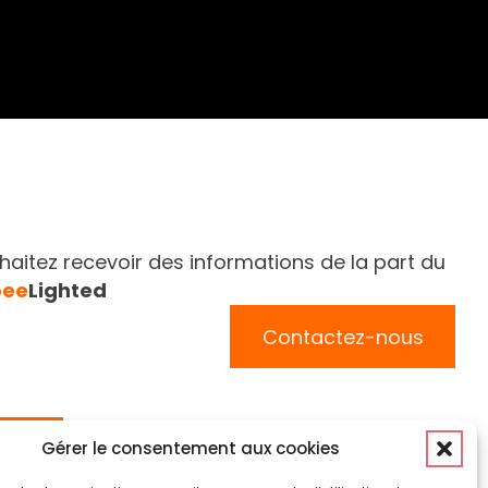
aitez recevoir des informations de la part du
bee
Lighted
Contactez-nous
Suivez-nous
Gérer le consentement aux cookies