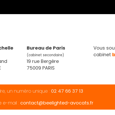
chelle
Bureau de Paris
Vous souh
cabinet
(cabinet secondaire)
and
19 rue Bergère
E
75009 PARIS
dre, un numéro unique :
02 47 66 37 13
e e-mail :
contact@beelighted-avocats.fr