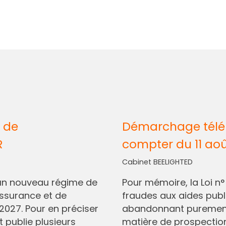
 de
Démarchage télép
R
compter du 11 ao
Cabinet BEELIGHTED
I, un nouveau régime de
Pour mémoire, la Loi n
assurance et de
fraudes aux aides pub
2027. Pour en préciser
abandonnant purement 
t publie plusieurs
matière de prospectio