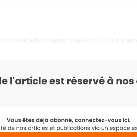
 in to view this content. Veuillez
Log In
. Not a M
de l'article est réservé à no
Vous êtes déjà abonné, connectez-vous ici.
gralité de nos articles et publications via un espac