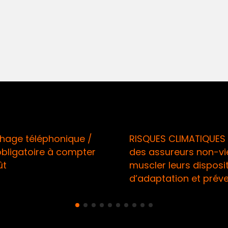
que /
RISQUES CLIMATIQUES / Appel
ompter
des assureurs non-vie à
muscler leurs dispositifs
d’adaptation et prévention