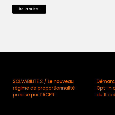
Lire la suite...
SOLVABILITE 2 / Le nouveau
Démarch
régime de proportionnalité
Opt-in 
précisé par l’ACPR
du 11 ao