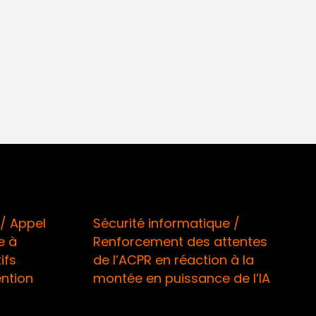
/ Appel
Sécurité informatique /
e à
Renforcement des attentes
ifs
de l’ACPR en réaction à la
ention
montée en puissance de l’IA