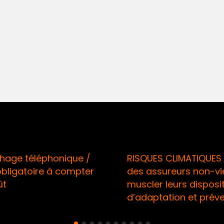
age téléphonique /
RISQUES CLIMATIQUES 
obligatoire à compter
des assureurs non-vi
ût
muscler leurs disposit
d’adaptation et prév