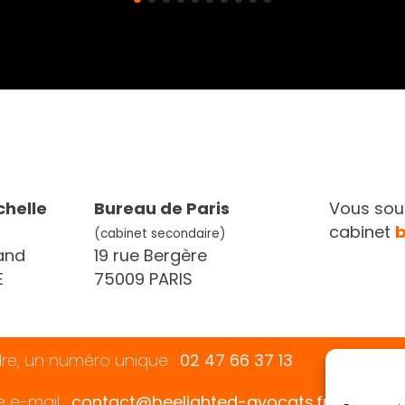
chelle
Bureau de Paris
Vous souh
cabinet
(cabinet secondaire)
and
19 rue Bergère
E
75009 PARIS
dre, un numéro unique :
02 47 66 37 13
e e-mail :
contact@beelighted-avocats.fr