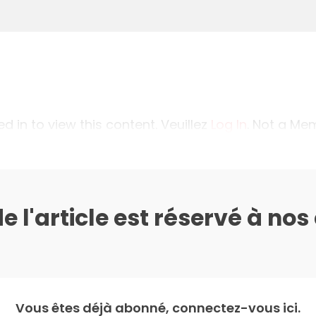
 in to view this content. Veuillez
Log In
. Not a M
de l'article est réservé à no
Vous êtes déjà abonné, connectez-vous ici.