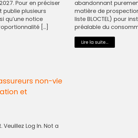
2027. Pour en préciser
abandonnant purement 
t publie plusieurs
matière de prospectio
si qu’une notice
liste BLOCTEL) pour in
oportionnalité […]
préalable du consommat
Lire la suite...
assureurs non-vie
ation et
 Veuillez Log In. Not a