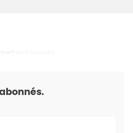
ember?
Nous Rejoindre
s abonnés.