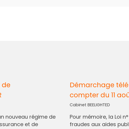
 de
Démarchage télép
R
compter du 11 ao
Cabinet BEELIGHTED
I, un nouveau régime de
Pour mémoire, la Loi n
assurance et de
fraudes aux aides pub