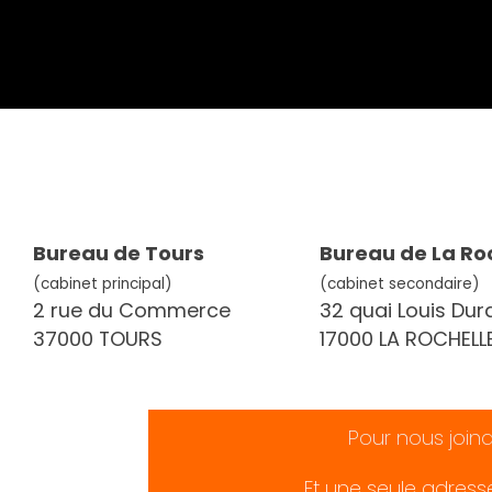
Bureau de Tours
Bureau de La Ro
(cabinet principal)
(cabinet secondaire)
2 rue du Commerce
32 quai Louis Dur
37000 TOURS
17000 LA ROCHELL
Pour nous join
Et une seule adress