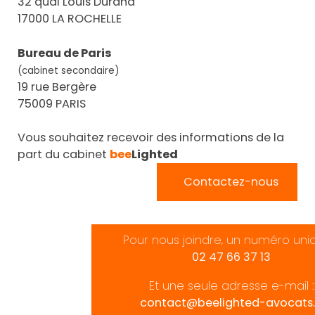
32 quai Louis Durand
17000 LA ROCHELLE
Bureau de Paris
(cabinet secondaire)
19 rue Bergère
75009 PARIS
Vous souhaitez recevoir des informations de la
part du cabinet
bee
Lighted
Contactez-nous
Pour nous joindre, un numéro uni
02 47 66 37 13
Et une seule adresse e-mail :
contact@beelighted-avocats.