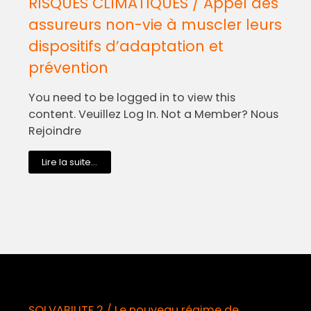
RISQUES CLIMATIQUES / Appel des
assureurs non-vie à muscler leurs
dispositifs d’adaptation et
prévention
You need to be logged in to view this
content. Veuillez Log In. Not a Member? Nous
Rejoindre
Lire la suite...
OLVABILITE 2 / Le nouveau régime de
Déma