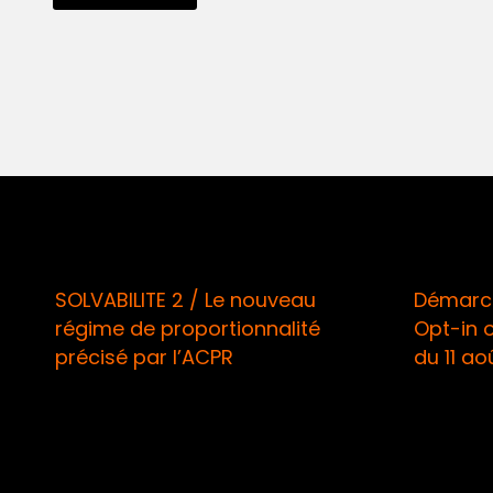
SOLVABILITE 2 / Le nouveau
Démarcha
régime de proportionnalité
Opt-in ob
précisé par l’ACPR
du 11 août