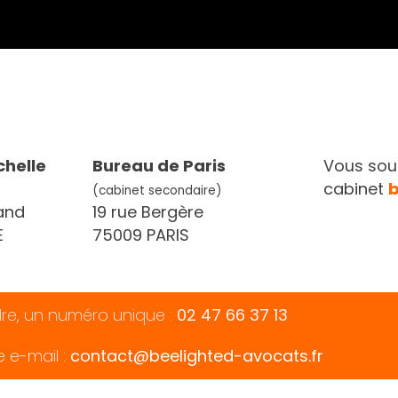
chelle
Bureau de Paris
Vous souh
cabinet
(cabinet secondaire)
and
19 rue Bergère
E
75009 PARIS
dre, un numéro unique :
02 47 66 37 13
e e-mail :
contact@beelighted-avocats.fr