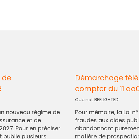
 de
Démarchage télép
R
compter du 11 ao
Cabinet BEELIGHTED
I, un nouveau régime de
Pour mémoire, la Loi n
assurance et de
fraudes aux aides pub
2027. Pour en préciser
abandonnant purement 
t publie plusieurs
matière de prospectio