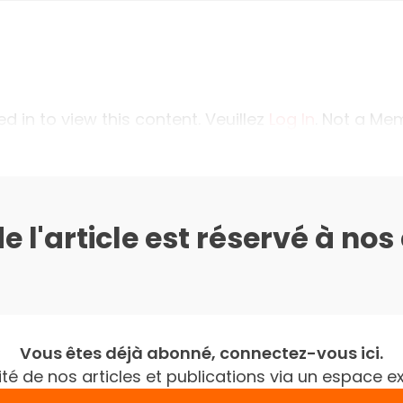
 in to view this content. Veuillez
Log In
. Not a M
de l'article est réservé à no
Vous êtes déjà abonné, connectez-vous ici.
gralité de nos articles et publications via un espac