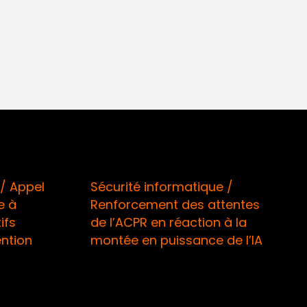
 Appel
Sécurité informatique /
à
Renforcement des attentes
s
de l’ACPR en réaction à la
tion
montée en puissance de l’IA