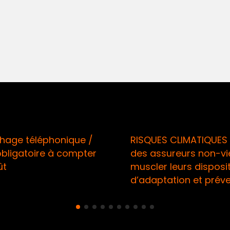
ge téléphonique /
RISQUES CLIMATIQUES /
ligatoire à compter
des assureurs non-vie 
muscler leurs dispositif
d’adaptation et préven