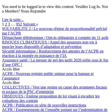
You need to be logged in to view this content. Veuillez Log In. Not
a Member? Nous Rejoindre
Lire la suite...
1
2
3
…
952
Suivant »
SOLVABILITE 2 / Le nouveau régime de proportionnalité précisé
par l’ACPR
Démarchage téléphonique / Opt-in obligatoire à compter du 11 août
RISQUES CLIMATIQUES / Appel des assureurs non-vie à
muscler leurs dispositifs d’adaptation et prévention
Sécurité informatique / Renforcement des attentes de l’ACPR en
réaction à la montée en puissance de l’IA
Assurance santé / La mesure de gel des tarifs 2026 enfin sous le feu
d’une QPC !
Accès libre
ACPR / Nouveau registre public unique pour la banque et
l’assurance
Accès libre
COLLECTIVES / Vers une remise en cause des avantages fiscaux
et sociaux de la PSC d’entreprise
OBSÈQUES / Énième proposition de loi visant à encadrer les
cotisations des contrats
ACPR / Publication en série de nouvelles instructions
ACPR / Enseignements de l’enquête portant sur l’indemnisation de