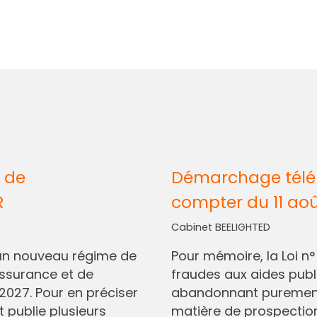
 de
Démarchage télép
R
compter du 11 ao
Cabinet BEELIGHTED
I, un nouveau régime de
Pour mémoire, la Loi n
assurance et de
fraudes aux aides pub
2027. Pour en préciser
abandonnant purement 
t publie plusieurs
matière de prospectio