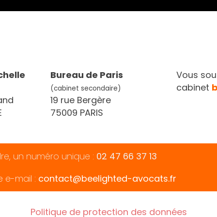
chelle
Bureau de Paris
Vous souh
cabinet
(cabinet secondaire)
and
19 rue Bergère
E
75009 PARIS
dre, un numéro unique :
02 47 66 37 13
e e-mail :
contact@beelighted-avocats.fr
Politique de protection des données