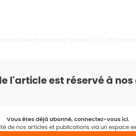
 in to view this content. Veuillez
Log In
. Not a M
de l'article est réservé à no
Vous êtes déjà abonné, connectez-vous ici.
gralité de nos articles et publications via un espac