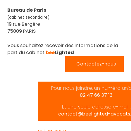
Bureau de Paris
(cabinet secondaire)
19 rue Bergère
75009 PARIS
Vous souhaitez recevoir des informations de la
part du cabinet
bee
Lighted
Contactez-nous
Pour nous joindre, un numéro uni
02 47 66 37 13
Et une seule adresse e-mail :
contact@beelighted-avocats.