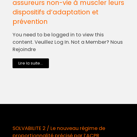
assureurs non-vie à muscler leurs
dispositifs d’adaptation et
prévention
You need to be logged in to view this
content. Veuillez Log In. Not a Member? Nous
Rejoindre
Lire la suite...
SOLVABILITE 2 / Le nouveau régime de
proportionnalité précisé par l’ACPR
o