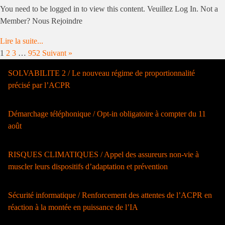
You need to be logged in to view this content. Veuillez Log In. Not a
Member? Nous Rejoindre
Lire la suite...
1
2
3
…
952
Suivant »
SOLVABILITE 2 / Le nouveau régime de proportionnalité
précisé par l’ACPR
Démarchage téléphonique / Opt-in obligatoire à compter du 11
août
RISQUES CLIMATIQUES / Appel des assureurs non-vie à
muscler leurs dispositifs d’adaptation et prévention
Sécurité informatique / Renforcement des attentes de l’ACPR en
réaction à la montée en puissance de l’IA