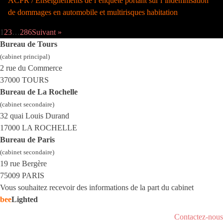
ACPR / Enseignements de l’enquête portant sur l’indemnisation
de dommages en automobile et multirisques habitation
1
2
3
…
286
Suivant »
Bureau de Tours
(cabinet principal)
2 rue du Commerce
37000 TOURS
Bureau de La Rochelle
(cabinet secondaire)
32 quai Louis Durand
17000 LA ROCHELLE
Bureau de Paris
(cabinet secondaire)
19 rue Bergère
75009 PARIS
Vous souhaitez recevoir des informations de la part du cabinet
bee
Lighted
Contactez-nous