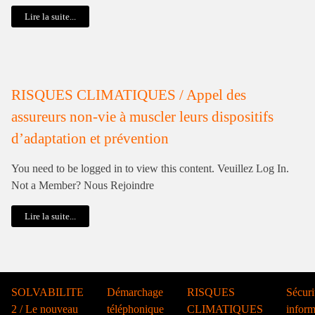
Lire la suite...
RISQUES CLIMATIQUES / Appel des
assureurs non-vie à muscler leurs dispositifs
d’adaptation et prévention
You need to be logged in to view this content. Veuillez Log In.
Not a Member? Nous Rejoindre
Lire la suite...
SOLVABILITE
Démarchage
RISQUES
Sécuri
2 / Le nouveau
téléphonique
CLIMATIQUES
inform