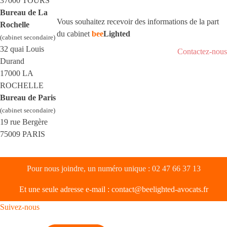
37000 TOURS
Bureau de La
Vous souhaitez recevoir des informations de la part
Rochelle
du cabinet
bee
Lighted
(cabinet secondaire)
32 quai Louis
Contactez-nous
Durand
17000 LA
ROCHELLE
Bureau de Paris
(cabinet secondaire)
19 rue Bergère
75009 PARIS
Pour nous joindre, un numéro unique :
02 47 66 37 13
Et une seule adresse e-mail :
contact@beelighted-avocats.fr
Suivez-nous