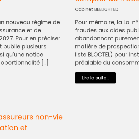
Cabinet BEELIGHTED
I, un nouveau régime de
Pour mémoire, la Loi n
assurance et de
fraudes aux aides pub
2027. Pour en préciser
abandonnant purement 
t publie plusieurs
matière de prospectio
si qu’une notice
liste BLOCTEL) pour in
oportionnalité […]
préalable du consommat
Lire la suite...
assureurs non-vie
ation et