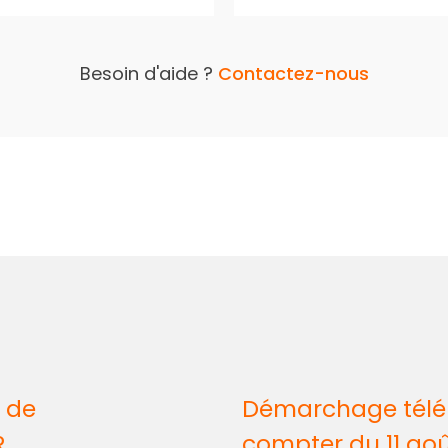
Besoin d'aide ?
Contactez-nous
 de
Démarchage télép
R
compter du 11 ao