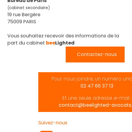
Bureau de Paris
(cabinet secondaire)
19 rue Bergère
75009 PARIS
Vous souhaitez recevoir des informations de la
part du cabinet
bee
Lighted
Contactez-nous
Pour nous joindre, un numéro uni
02 47 66 37 13
Et une seule adresse e-mail :
contact@beelighted-avocats.
Suivez-nous