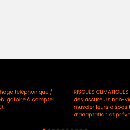
téléphonique /
RISQUES CLIMATIQUES / Ap
atoire à compter
des assureurs non-vie à
muscler leurs dispositifs
d’adaptation et préventio