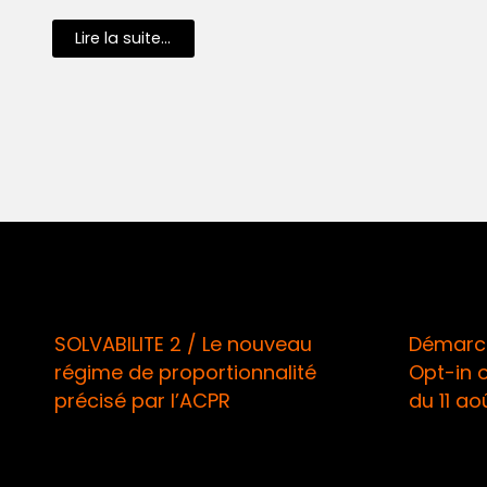
Lire la suite...
SOLVABILITE 2 / Le nouveau
Démarchage 
régime de proportionnalité
Opt-in oblig
précisé par l’ACPR
du 11 août