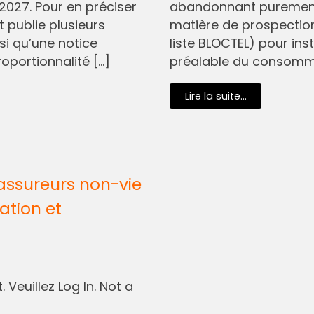
2027. Pour en préciser
abandonnant purement 
t publie plusieurs
matière de prospectio
si qu’une notice
liste BLOCTEL) pour in
oportionnalité […]
préalable du consommat
Lire la suite...
assureurs non-vie
ation et
 Veuillez Log In. Not a