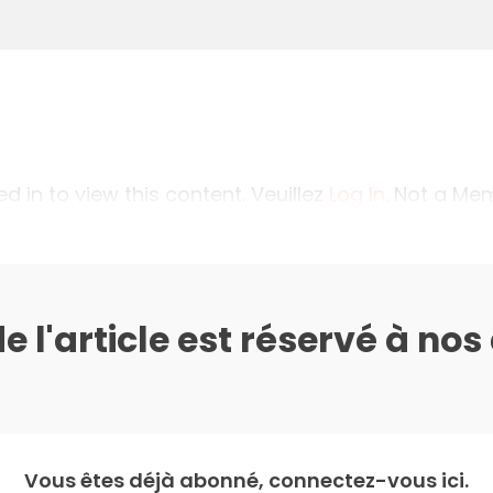
 in to view this content. Veuillez
Log In
. Not a M
de l'article est réservé à no
Vous êtes déjà abonné, connectez-vous ici.