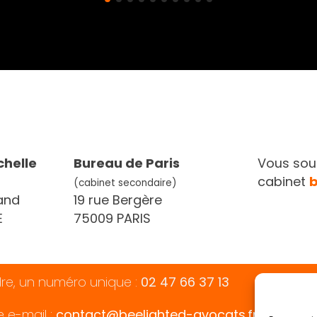
chelle
Bureau de Paris
Vous souh
cabinet
(cabinet secondaire)
and
19 rue Bergère
E
75009 PARIS
dre, un numéro unique :
02 47 66 37 13
e e-mail :
contact@beelighted-avocats.fr