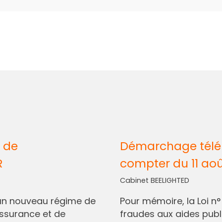
 de
Démarchage télép
R
compter du 11 ao
Cabinet BEELIGHTED
I, un nouveau régime de
Pour mémoire, la Loi n
assurance et de
fraudes aux aides pub