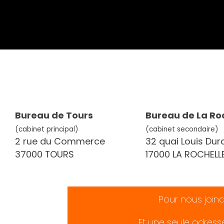
Bureau de Tours
Bureau de La Ro
(cabinet principal)
(cabinet secondaire)
2 rue du Commerce
32 quai Louis Dur
37000 TOURS
17000 LA ROCHELL
Pour nous join
Et une seule adress