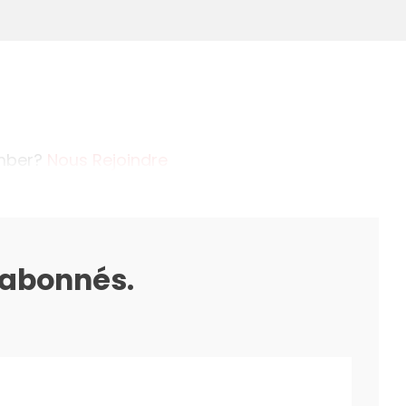
ember?
Nous Rejoindre
s abonnés.